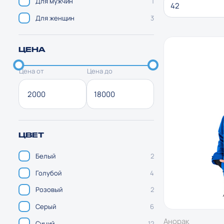
Для мужчин
1
42
Для женщин
3
ЦЕНА
Цена от
Цена до
ЦВЕТ
Белый
2
Голубой
4
Розовый
2
Серый
6
Анорак
Синий
12