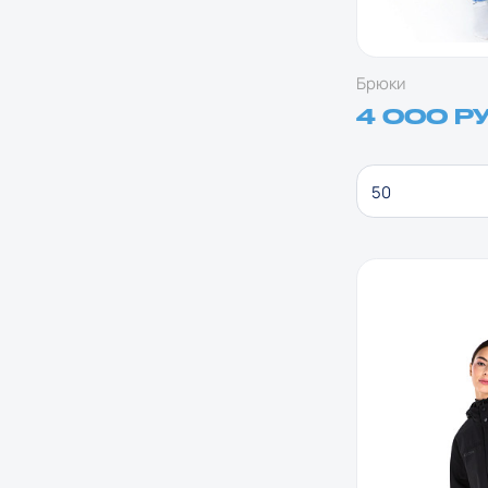
Брюки
4 000 Р
50