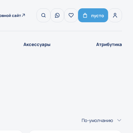
пусто
овной сайт
Аксессуары
Атрибутика
По-умолчанию