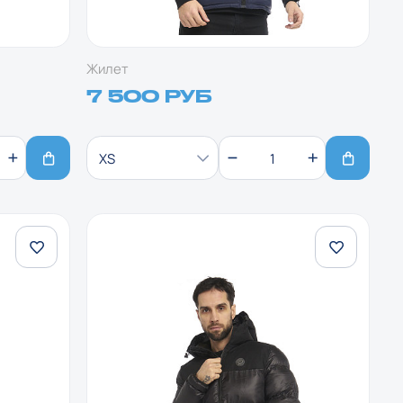
Жилет
7 500 РУБ
XS