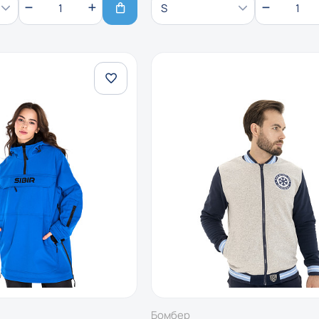
S
Бомбер