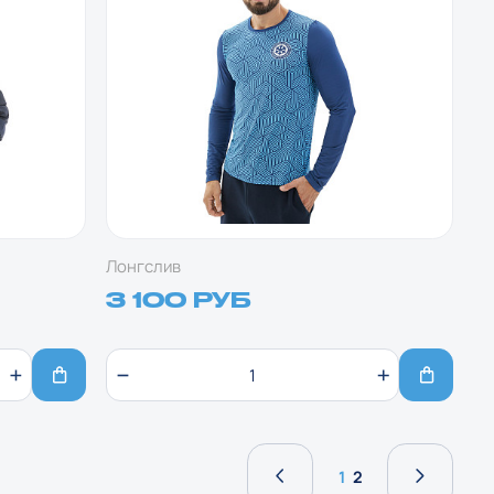
Лонгслив
3 100 РУБ
1
2