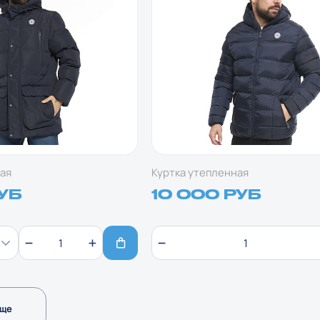
ая
Куртка утепленная
РУБ
10 000 РУБ
еще