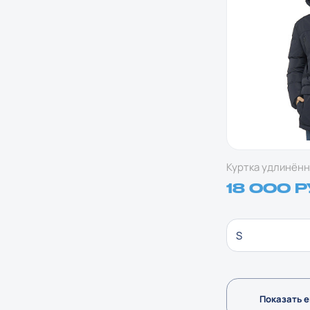
Куртка удлинённ
18 000 
S
Показать 