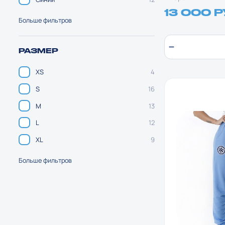
13 000 
Больше фильтров
РАЗМЕР
XS
4
S
16
M
13
L
12
XL
9
Больше фильтров