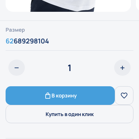
Размер
62
68
92
98
104
В корзину
Купить в один клик