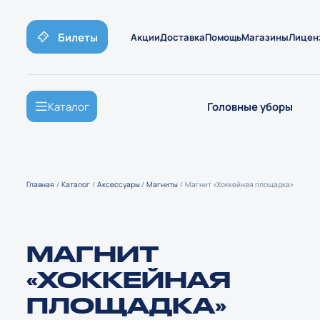
Билеты
Акции
Доставка
Помощь
Магазины
Лицен
Каталог
Головные уборы
Главная
Каталог
Аксессуары
Магниты
Магнит «Хоккейная площадка»
МАГНИТ
«ХОККЕЙНАЯ
ПЛОЩАДКА»